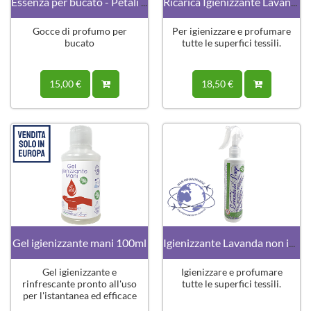
Essenza per bucato - Petali di primavera
Ricarica Igienizzante Lavanda
Gocce di profumo per
Per igienizzare e profumare
bucato
tutte le superfici tessili.
15,00 €
18,50 €
Gel igienizzante mani 100ml
Igienizzante Lavanda non infiammabile
Gel igienizzante e
Igienizzare e profumare
rinfrescante pronto all'uso
tutte le superfici tessili.
per l'istantanea ed efficace
pulizia delle mani senza