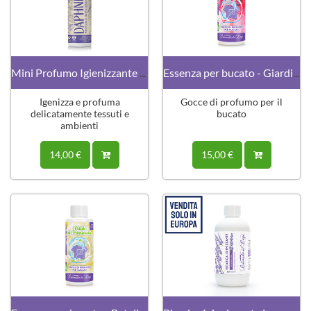
Mini Profumo Igienizzante · DAPHNE
Essenza per bucato - Giardino in fiore
Igenizza e profuma
Gocce di profumo per il
delicatamente tessuti e
bucato
ambienti
14,00 €
15,00 €