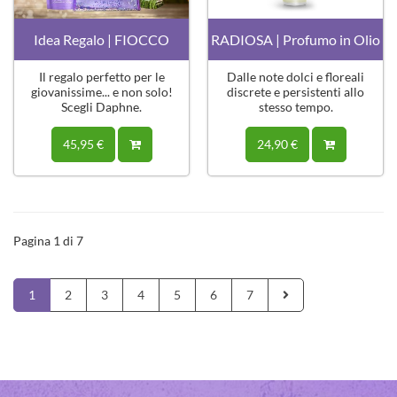
Idea Regalo | FIOCCO
RADIOSA | Profumo in Olio
Il regalo perfetto per le
Dalle note dolci e floreali
giovanissime... e non solo!
discrete e persistenti allo
Scegli Daphne.
stesso tempo.
45,95 €
24,90 €
Pagina 1 di 7
1
2
3
4
5
6
7