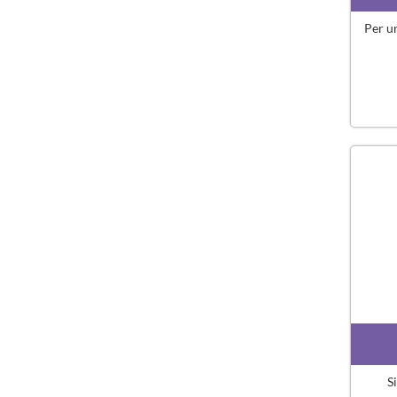
Per u
S