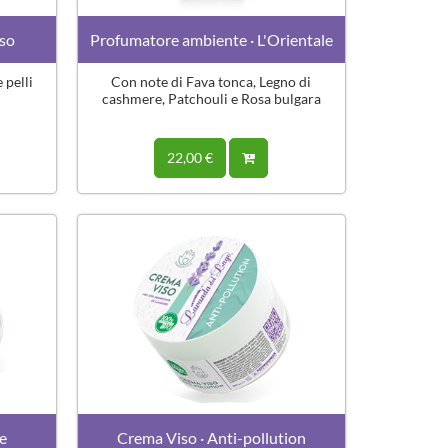
iso
Profumatore ambiente · L'Orientale
 pelli
Con note di Fava tonca, Legno di
cashmere, Patchouli e Rosa bulgara
22,00 €
he
Crema Viso · Anti-pollution