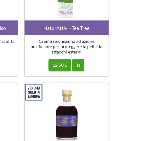
iso
NaturAttivi · Tea Tree
’acidità
Crema ricchissima ad azione
purificante per proteggere la pelle da
attacchi esterni
12,50 €