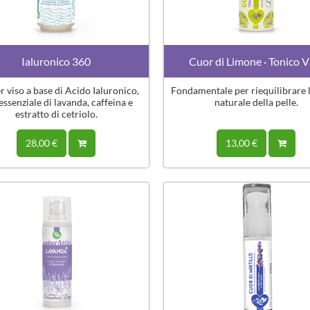
Ialuronico 360
Cuor di Limone · Tonico V
r viso a base di Acido Ialuronico,
Fondamentale per riequilibrare l
essenziale di lavanda, caffeina e
naturale della pelle.
estratto di cetriolo.
28,00 €
13,00 €