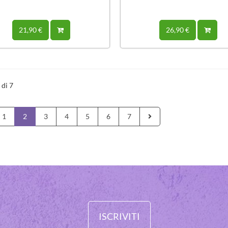
21,90 €
26,90 €
 di 7
1
2
3
4
5
6
7
ISCRIVITI