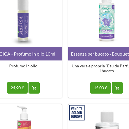
ICA - Profumo in olio 10ml
Essenza per bucato · Bouquet 
Profumo in olio
Una vera e propria “Eau de Parf
il bucato.
24,90 €
15,00 €