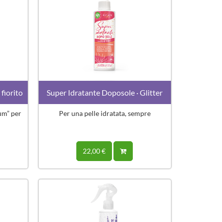
fiorito
Super Idratante Doposole · Glitter
um” per
Per una pelle idratata, sempre
22,00 €