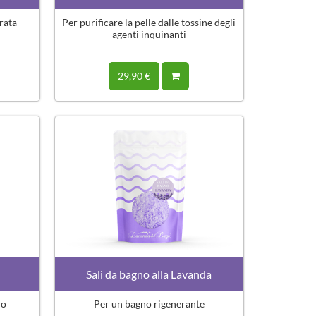
rata
Per purificare la pelle dalle tossine degli
agenti inquinanti
29,90 €
Sali da bagno alla Lavanda
no
Per un bagno rigenerante