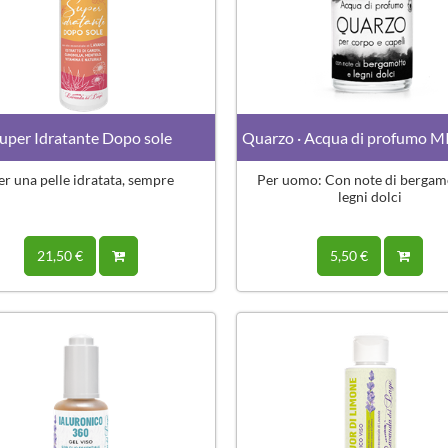
uper Idratante Dopo sole
Quarzo · Acqua di profumo
er una pelle idratata, sempre
Per uomo: Con note di bergam
legni dolci
21,50 €
5,50 €