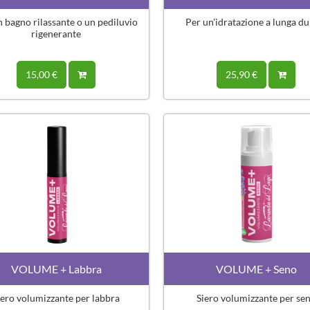
n bagno rilassante o un pediluvio
Per un'idratazione a lunga du
rigenerante
15,00 €
25,90 €
VOLUME + Labbra
VOLUME + Seno
iero volumizzante per labbra
Siero volumizzante per se