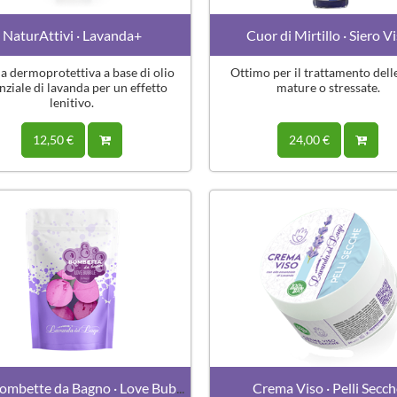
NaturAttivi · Lavanda+
Cuor di Mirtillo · Siero V
 dermoprotettiva a base di olio
Ottimo per il trattamento delle
nziale di lavanda per un effetto
mature o stressate.
lenitivo.
12,50 €
24,00 €
SET 5 Bombette da Bagno · Love Bubble
Crema Viso · Pelli Secc