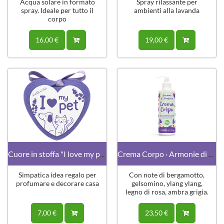
Acqua solare in formato
Spray rilassante per
spray. Ideale per tutto il
ambienti alla lavanda
corpo
16,00 €
19,00 €
Cuore in stoffa "I love my pet"
Crema Corpo · Armonie di Profumo
Simpatica idea regalo per
Con note di bergamotto,
profumare e decorare casa
gelsomino, ylang ylang,
legno di rosa, ambra grigia.
7,00 €
23,50 €