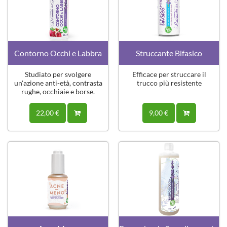
Contorno Occhi e Labbra
Struccante Bifasico
Studiato per svolgere
Efficace per struccare il
un'azione anti-età, contrasta
trucco più resistente
rughe, occhiaie e borse.
22,00 €
9,00 €