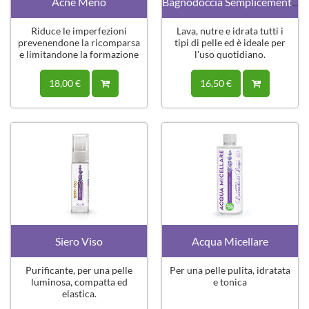
Acne Meno
Bagnodoccia Semplicemente Lavanda
Riduce le imperfezioni
Lava, nutre e idrata tutti i
prevenendone la ricomparsa
tipi di pelle ed è ideale per
e limitandone la formazione
l'uso quotidiano.
di segni
18,00 €
16,50 €
Siero Viso
Acqua Micellare
Purificante, per una pelle
Per una pelle pulita, idratata
luminosa, compatta ed
e tonica
elastica.