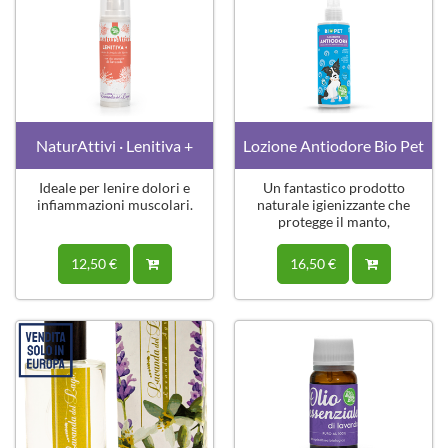
NaturAttivi · Lenitiva +
Lozione Antiodore Bio Pet
Ideale per lenire dolori e
Un fantastico prodotto
infiammazioni muscolari.
naturale igienizzante che
protegge il manto,
rispettandone il PH
naturale.
12,50 €
16,50 €