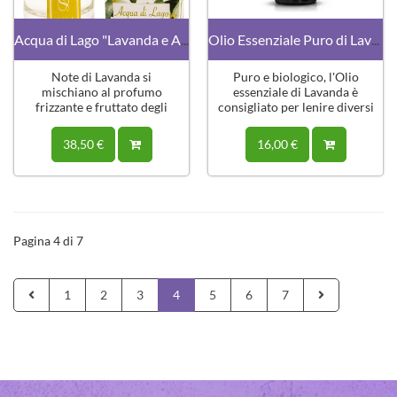
Acqua di Lago "Lavanda e Agrumi"
Olio Essenziale Puro di Lavanda
Note di Lavanda si
Puro e biologico, l'Olio
mischiano al profumo
essenziale di Lavanda è
frizzante e fruttato degli
consigliato per lenire diversi
agrumi.
disturbi.
38,50 €
16,00 €
Pagina 4 di 7
1
2
3
4
5
6
7