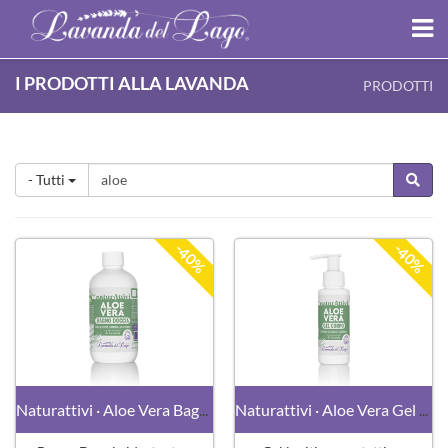
I PRODOTTI ALLA LAVANDA
PRODOTTI
- Tutti
-40%
-40%
Naturattivi · Aloe Vera Bagno Doccia
Naturattivi · Aloe Vera Gel Corpo