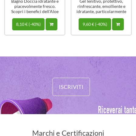
Bagno Doccia idratante e
Gel lenitivo, protettivo,
piacevolmente fresco.
rinfrescante, emolliente e
Scopri i benefici dell'Aloe
idratante, particolarmente
Vera
adatto per pelli sensibili.
8,10 € (-40%)
9,60 € (-40%)
ISCRIVITI
Marchi e Certificazioni