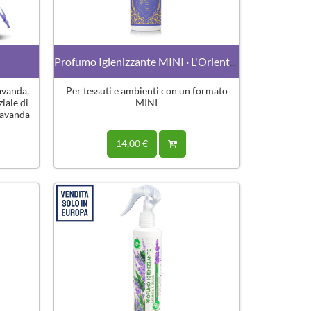
Profumo Igienizzante MINI · L'Orientale
avanda,
Per tessuti e ambienti con un formato
iale di
MINI
 lavanda
14,00 €