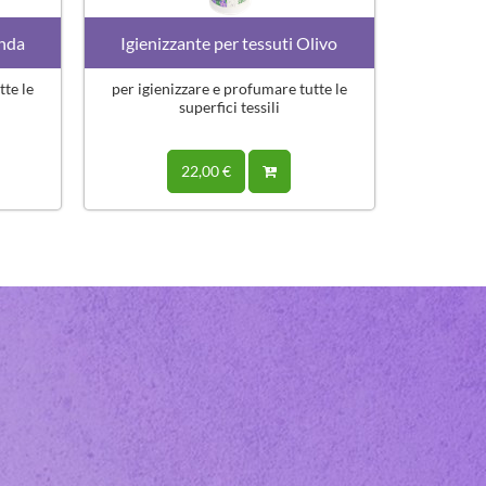
anda
Igienizzante per tessuti Olivo
tte le
per igienizzare e profumare tutte le
superfici tessili
22,00 €