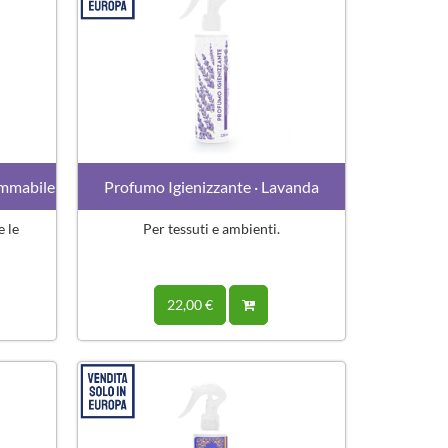
ammabile
Profumo Igienizzante · Lavanda
e le
Per tessuti e ambienti.
22,00 €