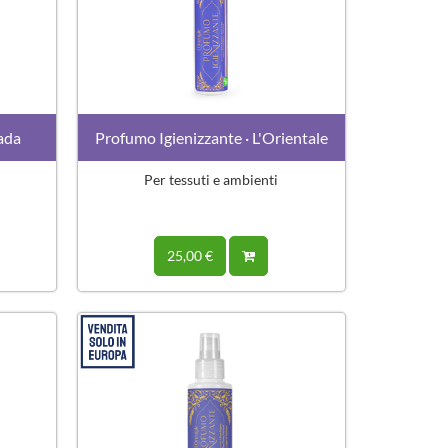
iada
Profumo Igienizzante · L'Orientale
Per tessuti e ambienti
25,00 €