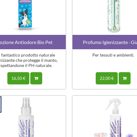
ozione Antiodore Bio Pet
Profumo Igienizzante · G
 fantastico prodotto naturale
Per tessuti e ambienti.
nizzante che protegge il manto,
ispettandone il PH naturale.
16,50 €
22,00 €