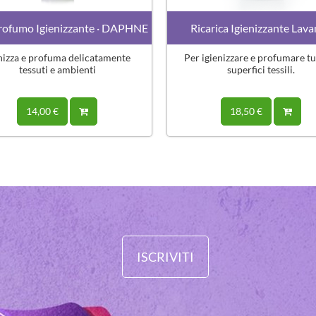
rofumo Igienizzante · DAPHNE
Ricarica Igienizzante Lav
nizza e profuma delicatamente
Per igienizzare e profumare tu
tessuti e ambienti
superfici tessili.
14,00 €
18,50 €
ISCRIVITI