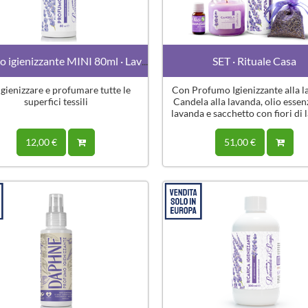
Profumo igienizzante MINI 80ml · Lavanda
SET · Rituale Casa
igienizzare e profumare tutte le
Con Profumo Igienizzante alla l
superfici tessili
Candela alla lavanda, olio essenz
lavanda e sacchetto con fiori di
sgranati
12,00 €
51,00 €