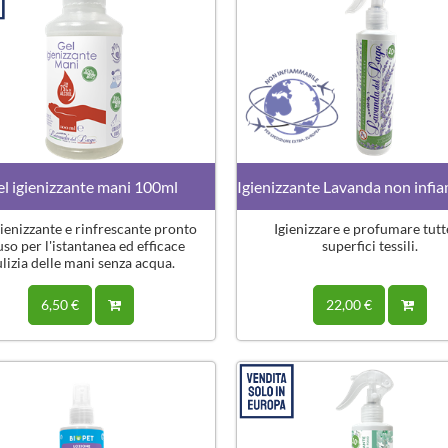
l igienizzante mani 100ml
Igienizzante Lavanda non infi
gienizzante e rinfrescante pronto
Igienizzare e profumare tutt
'uso per l'istantanea ed efficace
superfici tessili.
lizia delle mani senza acqua.
6,50 €
22,00 €