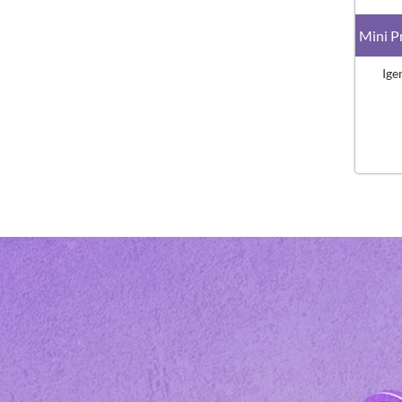
Mini P
Ige