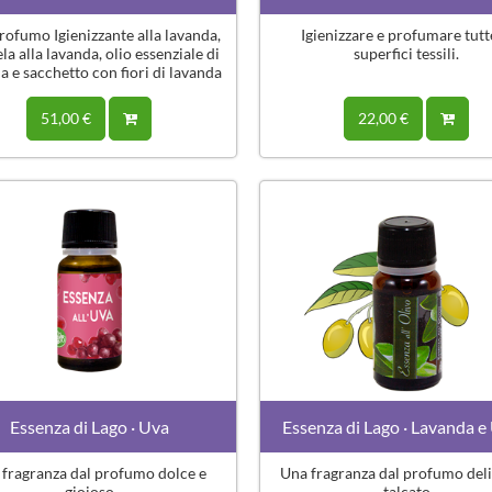
ofumo Igienizzante alla lavanda,
Igienizzare e profumare tutt
a alla lavanda, olio essenziale di
superfici tessili.
a e sacchetto con fiori di lavanda
sgranati
51,00 €
22,00 €
Essenza di Lago · Uva
Essenza di Lago · Lavanda e
 fragranza dal profumo dolce e
Una fragranza dal profumo deli
gioioso
talcato