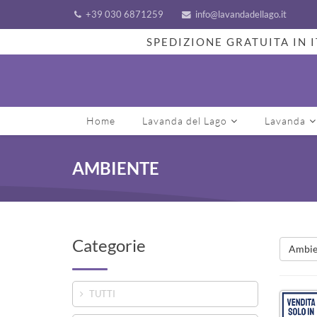
+39 030 6871259
info@lavandadellago.it
SPEDIZIONE GRATUITA IN I
Home
Lavanda del Lago
Lavanda
AMBIENTE
Categorie
Ambie
TUTTI