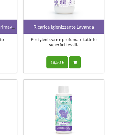
Essenza per bucato - Petali di primavera
Ricarica Igienizzante Lavanda
to
Per igienizzare e profumare tutte le
superfici tessili.
18,50 €