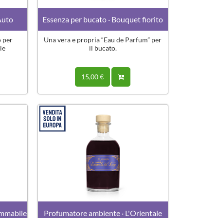
Auto
Essenza per bucato · Bouquet fiorito
o per
Una vera e propria “Eau de Parfum” per
le
il bucato.
15,00 €
ammabile
Profumatore ambiente · L'Orientale