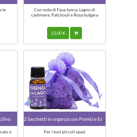
e le
Con note di Fava tonca, Legno di
cashmere, Patchouli e Rosa bulgara
22,00 €
 Ulivo
2 Sacchetti in organza con Pomici e Essenza alla Lavanda
cato e
Per i tuoi piccoli spazi