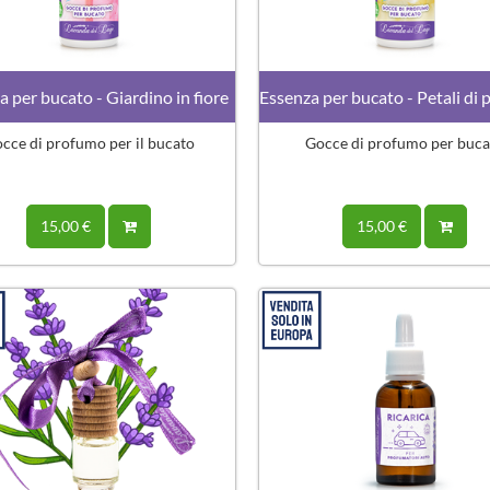
a per bucato - Giardino in fiore
cce di profumo per il bucato
Gocce di profumo per buca
15,00 €
15,00 €