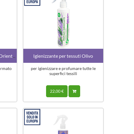
Profumo Igienizzante MINI · L'Orientale
Igienizzante per tessuti Olivo
formato
per igienizzare e profumare tutte le
superfici tessili
22,00 €