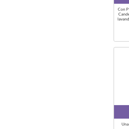
Con Pr
Candel
lavand
Una