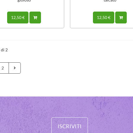
12,50 €
12,50 €
 di 2
2
ISCRIVITI