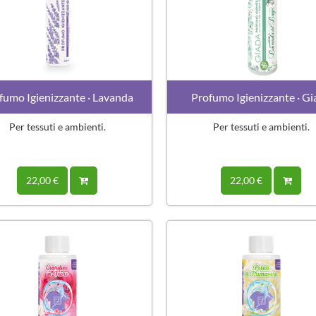
fumo Igienizzante · Lavanda
Profumo Igienizzante · G
Per tessuti e ambienti.
Per tessuti e ambienti.
22,00 €
22,00 €