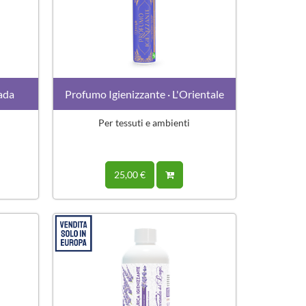
iada
Profumo Igienizzante · L'Orientale
Per tessuti e ambienti
25,00 €