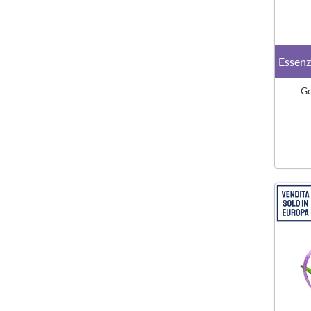
Essenz
Go