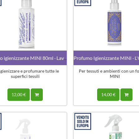
Profumo igienizzante MINI 80ml · Lavanda
igienizzare e profumare tutte le
Per tessuti e ambienti con un 
superfici tessili
MINI
12,00 €
14,00 €