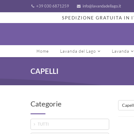
+39 030 6871259
info@lavandadellago.it
SPEDIZIONE GRATUITA IN I
Home
Lavanda del Lago
Lavanda
CAPELLI
Categorie
Capell
TUTTI