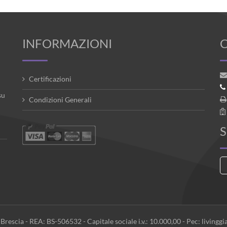
INFORMAZIONI
Certificazioni
su
Condizioni Generali
S
rescia - REA: BS-506532 - Capitale sociale i.v.: 10.000,00 - Pec: livinggi