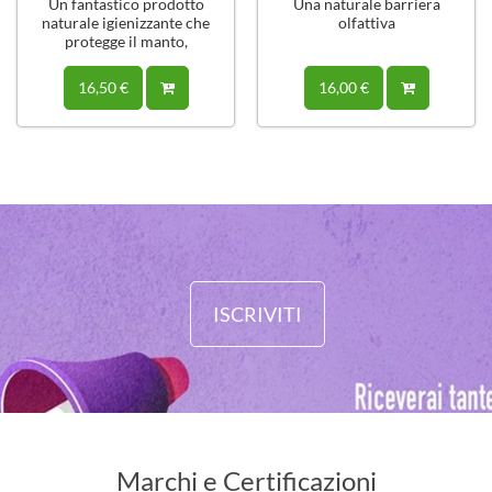
Un fantastico prodotto
Una naturale barriera
naturale igienizzante che
olfattiva
protegge il manto,
rispettandone il PH
naturale.
16,50 €
16,00 €
ISCRIVITI
Marchi e Certificazioni