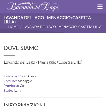
LAVANDA DEL LAGO - MENAGGIO (CASETTA
LILLA)
HOME
LAVANDA DEL LAGO - MENAGGIO (CASETTA LILLA)
DOVE SIAMO
Lavanda del Lago - Menaggio (Casetta Lilla)
Indirizzo:
Corso Cavour
Comune:
Menaggio
Provincia:
Co
Stato:
Italia
INFORMAZIONI