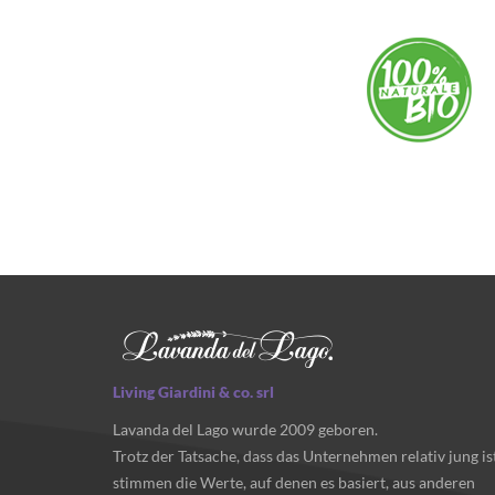
Living Giardini & co. srl
Lavanda del Lago wurde 2009 geboren.
Trotz der Tatsache, dass das Unternehmen relativ jung ist
stimmen die Werte, auf denen es basiert, aus anderen