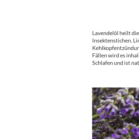
Lavendelöl heilt d
Insektenstichen. L
Kehlkopfentzündunge
Fällen wird es inhal
Schlafen und ist na