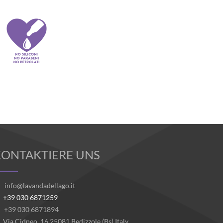
KONTAKTIERE UNS
info@lavandadellago.it
+39 030 6871259
+39 030 6871894
Via Cidneo, 16 25081 Bedizzole (Bs) Italy