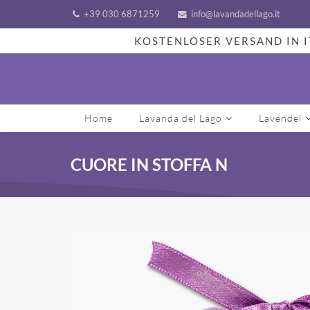
+39 030 6871259
info@lavandadellago.it
KOSTENLOSER VERSAND IN I
Home
Lavanda del Lago
Lavendel
CUORE IN STOFFA N