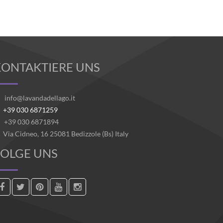
KONTAKTIERE UNS
info@lavandadellago.it
+39 030 6871259
+39 030 6871894
Via Cidneo, 16 25081 Bedizzole (Bs) Italy
FOLGE UNS