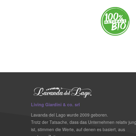
Living Giardini & co. srl
Lavanda del Lago wurde 2009 geboren.
Trotz der Tatsache, dass das Unternehmen relativ jun
ist, stimmen die Werte, auf denen es basiert, aus