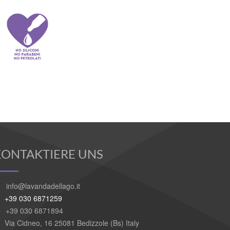
KONTAKTIERE UNS
info@lavandadellago.it
+39 030 6871259
+39 030 6871894
Via Cidneo, 16 25081 Bedizzole (Bs) Italy