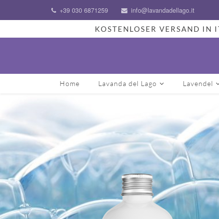
+39 030 6871259
info@lavandadellago.it
KOSTENLOSER VERSAND IN I
Home
Lavanda del Lago
Lavendel