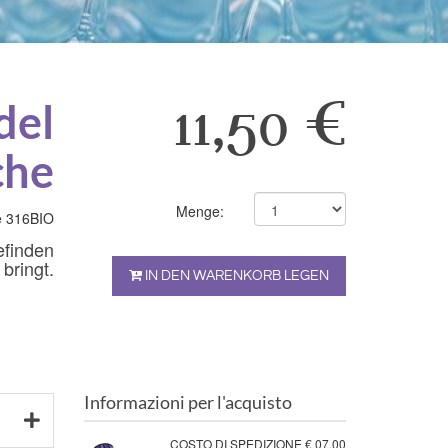
del
11,50 €
che
Menge:
 316BIO
efinden
bringt.
IN DEN WARENKORB LEGEN
Informazioni per l'acquisto
COSTO DI SPEDIZIONE € 07,00