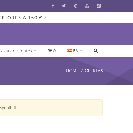
ERIORES A 150 € >
Área de clientes
0
ES
HOME
OFERTAS
sponibili.