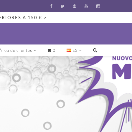
ERIORES A 150 € >
Área de clientes
0
ES