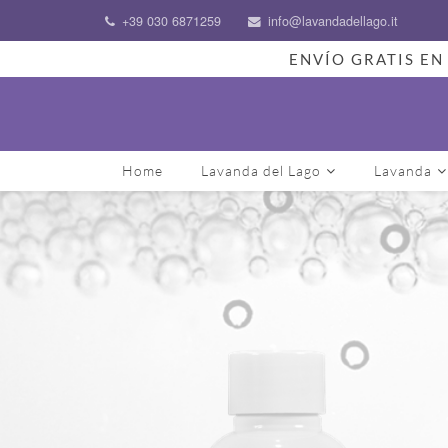
+39 030 6871259
info@lavandadellago.it
ENVÍO GRATIS EN 
Home
Lavanda del Lago
Lavanda