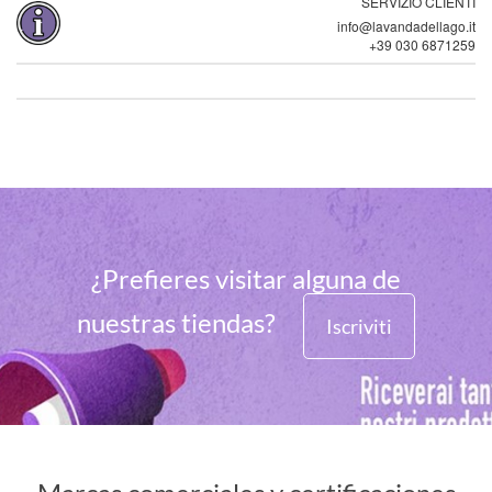
SERVIZIO CLIENTI
info@lavandadellago.it
+39 030 6871259
¿Prefieres visitar alguna de
nuestras tiendas?
Iscriviti