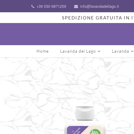
+39 030 6871259
info@lavandadellago.it
SPEDIZIONE GRATUITA IN I
Home
Lavanda del Lago
Lavanda