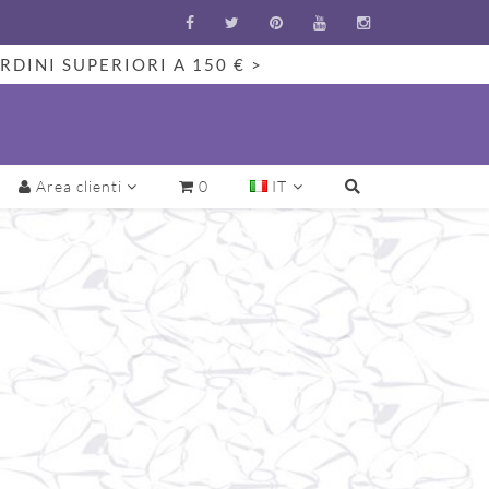
RDINI SUPERIORI A 150 € >
Area clienti
0
IT