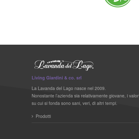
Living Giardini & co. srl
La Lavanda del Lago nasce nel 2009.
Nonostante l’azienda sia relativamente giovane, i valor
su cui si fonda sono sani, veri, di altri tempi.
Prodotti