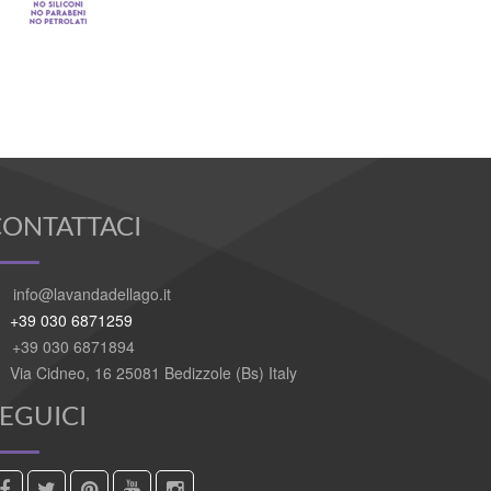
CONTATTACI
info@lavandadellago.it
+39 030 6871259
+39 030 6871894
Via Cidneo, 16 25081 Bedizzole (Bs) Italy
EGUICI