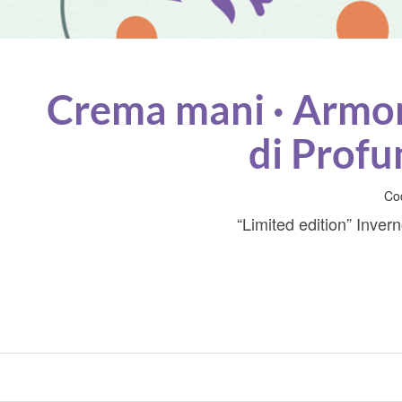
Crema mani · Armo
di Prof
Co
“Limited edition” Inver