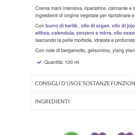
Crema mani intensiva, riparatrice, calmante e le
ingredienti di origine vegetale per ripristinare
Con
burro di karitè
,
olio di
argan
,
olio di
joj
althea
,
calendula
,
zenzero
e
mirra
,
olio esse
lasciando la pelle morbida, idratata e profumat
Con note di bergamotto, gelsomino, ylang ylang
Quantità: 100 ml
CONSIGLI D'USO E SOSTANZE FUNZION
INGREDIENTI