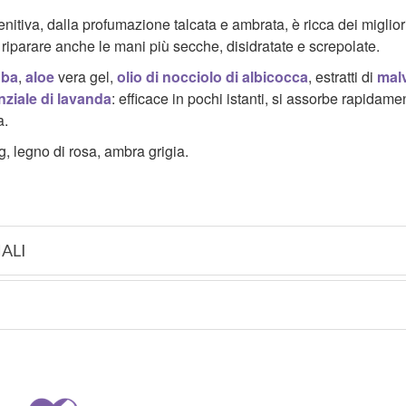
nitiva, dalla profumazione talcata e ambrata, è ricca dei miglior
 e riparare anche le mani più secche, disidratate e screpolate.
oba
,
aloe
vera gel,
olio di nocciolo di albicocca
, estratti di
mal
nziale di
lavanda
: efficace in pochi istanti, si assorbe rapidame
a.
, legno di rosa, ambra grigia.
ALI