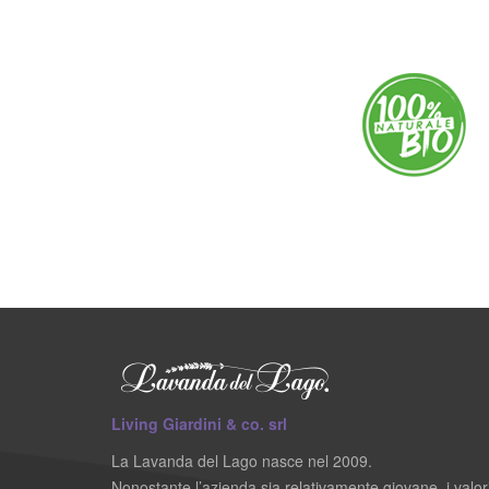
Living Giardini & co. srl
La Lavanda del Lago nasce nel 2009.
Nonostante l’azienda sia relativamente giovane, i valor