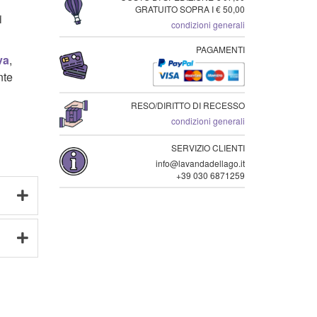
GRATUITO SOPRA I € 50,00
i
condizioni generali
PAGAMENTI
va
,
nte
RESO/DIRITTO DI RECESSO
condizioni generali
SERVIZIO CLIENTI
info@lavandadellago.it
+39 030 6871259