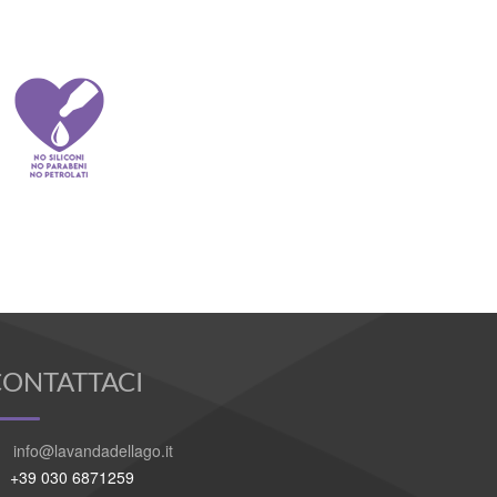
CONTATTACI
info@lavandadellago.it
+39 030 6871259