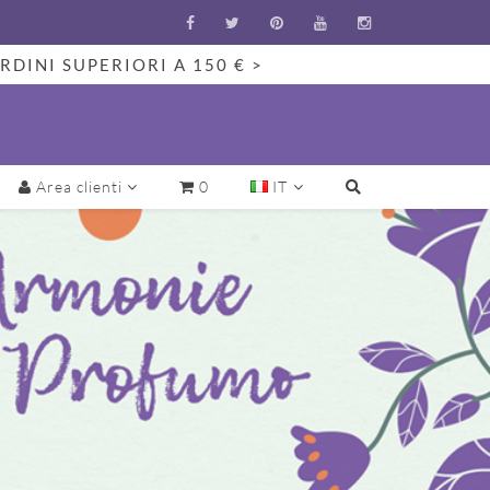
RDINI SUPERIORI A 150 € >
Area clienti
0
IT