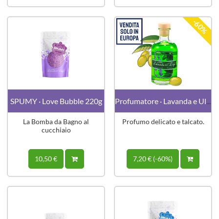
-60%
SPUMY · Love Bubble 220g
Profumatore · Lavanda e Ulivo 100 ml
La Bomba da Bagno al
Profumo delicato e talcato.
cucchiaio
10,50 €
7,20 € (-60%)