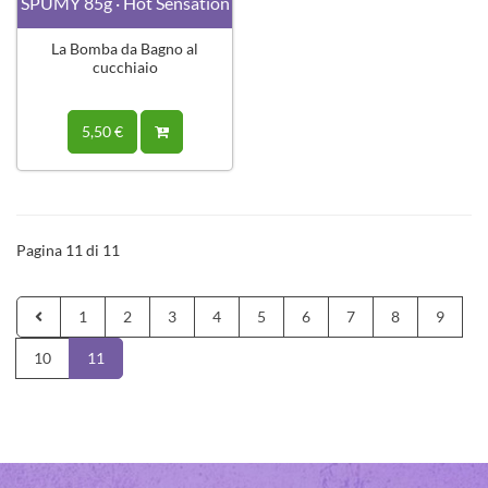
SPUMY 85g · Hot Sensation
La Bomba da Bagno al
cucchiaio
5,50 €
Pagina 11 di 11
1
2
3
4
5
6
7
8
9
10
11