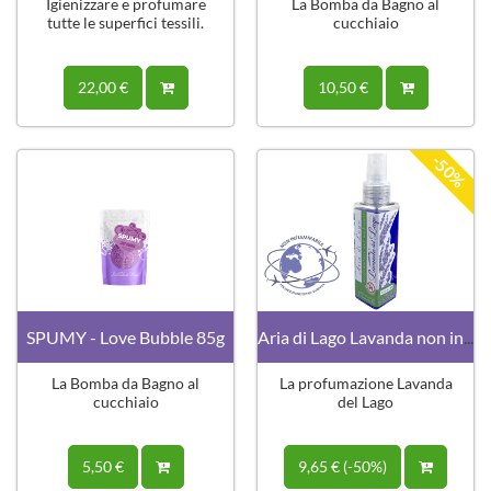
Igienizzare e profumare
La Bomba da Bagno al
tutte le superfici tessili.
cucchiaio
22,00 €
10,50 €
-50%
SPUMY - Love Bubble 85g
Aria di Lago Lavanda non infiammabile
La Bomba da Bagno al
La profumazione Lavanda
cucchiaio
del Lago
5,50 €
9,65 € (-50%)