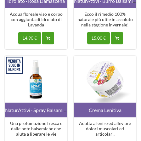
Idrolato · Rosa Damascena
NaturAttivi · Burro Balsamico
Acqua floreale viso e corpo
Ecco il rimedio 100%
con aggiunta di Idrolato di
naturale più utile in assoluto
Lavanda
nella stagione invernale!
14,90 €
15,00 €
NaturAttivi · Spray Balsamico
Crema Lenitiva
Una profumazione fresca e
Adatta a lenire ed alleviare
dalle note balsamiche che
dolori muscolari ed
aiuta a liberare le vie
articolari.
respiratorie.