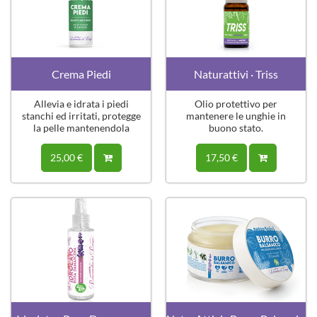
Crema Piedi
Naturattivi · Triss
Allevia e idrata i piedi
Olio protettivo per
stanchi ed irritati, protegge
mantenere le unghie in
la pelle mantenendola
buono stato.
morbida ed elastica.
25,00 €
17,50 €