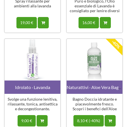
Spray rilassante per
Puro e biologico, l'Olio
ambienti alla lavanda
essenziale di Lavanda è
consigliato per lenire diversi
disturbi.
19,00 €
16,00 €
-40%
Idrolato · Lavanda
Naturattivi · Aloe Vera Bagno Doccia
Svolge una funzione lenitiva,
Bagno Doccia idratante e
rilassante, tonica, antisettica
piacevolmente fresco.
e decongestionante.
Scopri i benefici dell'Aloe
Vera
9,00 €
8,10 € (-40%)