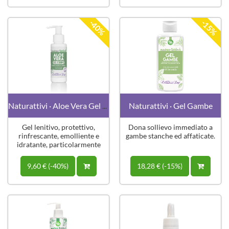
-40%
-15%
Naturattivi · Aloe Vera Gel Corpo
Naturattivi · Gel Gambe
Gel lenitivo, protettivo,
Dona sollievo immediato a
rinfrescante, emolliente e
gambe stanche ed affaticate.
idratante, particolarmente
adatto per pelli sensibili.
9,60 € (-40%)
18,28 € (-15%)