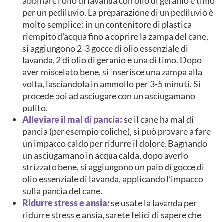
abbinare l'olio di lavanda con olio di geranio e timo
per un pediluvio. La preparazione di un pediluvio è
molto semplice: in un contenitore di plastica
riempito d'acqua fino a coprire la zampa del cane,
si aggiungono 2-3 gocce di olio essenziale di
lavanda, 2 di olio di geranio e una di timo. Dopo
aver miscelato bene, si inserisce una zampa alla
volta, lasciandola in ammollo per 3-5 minuti. Si
procede poi ad asciugare con un asciugamano
pulito.
Alleviare il mal di pancia:
se il cane ha mal di
pancia (per esempio coliche), si può provare a fare
un impacco caldo per ridurre il dolore. Bagnando
un asciugamano in acqua calda, dopo averlo
strizzato bene, si aggiungono un paio di gocce di
olio essenziale di lavanda, applicando l’impacco
sulla pancia del cane.
Ridurre stress e ansia:
se usate la lavanda per
ridurre stress e ansia, sarete felici di sapere che