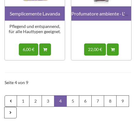
Semplicemente Lavanda
Profumatore ambiente · L'Orientale
Pflegend und entspannend,
für alle Hauttypen geeignet.
6,00 €
22,00 €
Seite 4 von 9
1
2
3
4
5
6
7
8
9