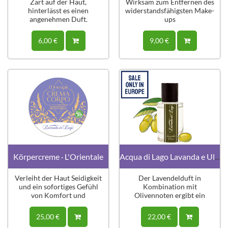
Zart auf der Haut,
Wirksam zum Entfernen des
hinterlässt es einen
widerstandsfähigsten Make-
angenehmen Duft.
ups
6,00 €
9,00 €
Körpercreme · L'Orientale
Acqua di Lago Lavanda e Ulivo 50ml
Verleiht der Haut Seidigkeit
Der Lavendelduft in
und ein sofortiges Gefühl
Kombination mit
von Komfort und
Olivennoten ergibt ein
Wohlbefinden.
starkes und entschiedenes
Parfüm.
25,00 €
22,00 €