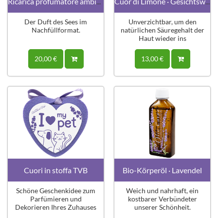
Ricarica profumatore ambiente 200 ml
Cuor di Limone · Gesichtswasser
Der Duft des Sees im
Unverzichtbar, um den
Nachfüllformat.
natürlichen Säuregehalt der
Haut wieder ins
Gleichgewicht zu bringen.
20,00 €
13,00 €
Cuori in stoffa TVB
Bio-Körperöl · Lavendel
Schöne Geschenkidee zum
Weich und nahrhaft, ein
Parfümieren und
kostbarer Verbündeter
Dekorieren Ihres Zuhauses
unserer Schönheit.