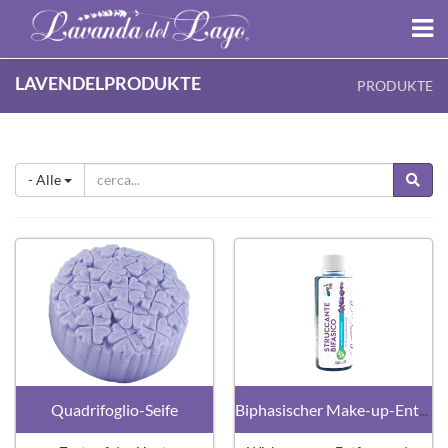
LAVENDELPRODUKTE
PRODUKTE
- Alle
Quadrifoglio-Seife
Biphasischer Make-up-Entferner