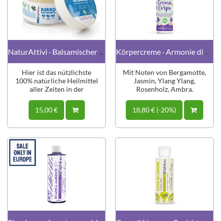
NaturAttivi · Balsamischer Balsam
Körpercreme · Armonie di Profumo
Hier ist das nützlichste
Mit Noten von Bergamotte,
100% natürliche Heilmittel
Jasmin, Ylang Ylang,
aller Zeiten in der
Rosenholz, Ambra.
Wintersaison!
15,00 €
18,80 € (-20%)