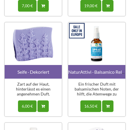
7,00 €
19,00 €
Seife · Dekoriert
NaturAttivi · Balsamico Relief Spray
Zart auf der Haut,
Ein frischer Duft mit
hinterlässt es einen
balsamischen Noten, der
angenehmen Duft.
hilft, die Atemwege zu
reinigen.
6,00 €
16,50 €