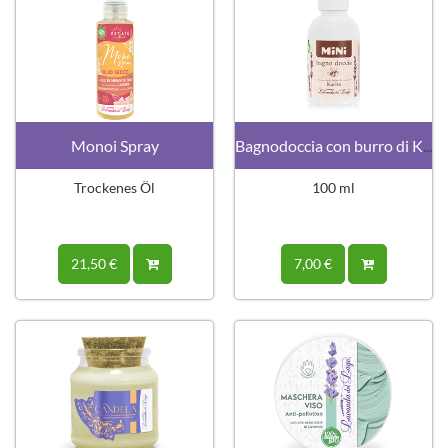
Monoi Spray
Bagnodoccia con burro di Karité MINI
Trockenes Öl
100 ml
21,50 €
7,00 €