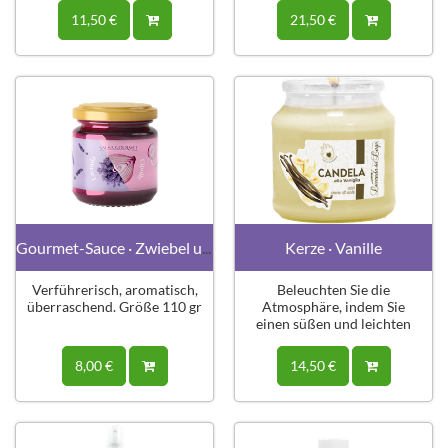
11,50 €
21,50 €
Gourmet-Sauce · Zwiebel und Lavendel
Kerze · Vanille
Verführerisch, aromatisch,
Beleuchten Sie die
überraschend. Größe 110 gr
Atmosphäre, indem Sie
einen süßen und leichten
Duft freisetzen.
8,00 €
14,50 €