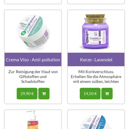
Crema Viso · Anti-pollution
Kerze · Lavendel
Zur Reinigung der Haut von
Mit Korkverschluss.
Giftstoffen und
Erhellen Sie die Atmosphäre
Schadstoffen
mit einem süßen, leichten
Duft.
29,90 €
14,50 €