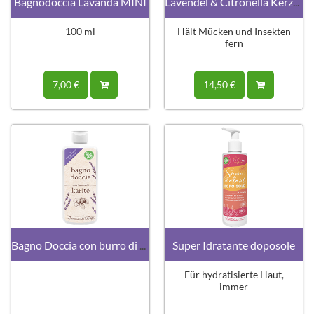
Bagnodoccia Lavanda MINI
Lavendel & Citronella Kerze · Anti-Mücken
100 ml
Hält Mücken und Insekten
fern
7,00 €
14,50 €
Bagno Doccia con burro di Karité
Super Idratante doposole
Für hydratisierte Haut,
immer