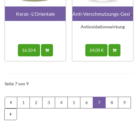
Kerze · L'Orientale
Anti-Verschmutzungs-Gesichtsmaske
Antioxidationswirkung
16,50 €
24,00 €
Seite 7 von 9
1
2
3
4
5
6
7
8
9