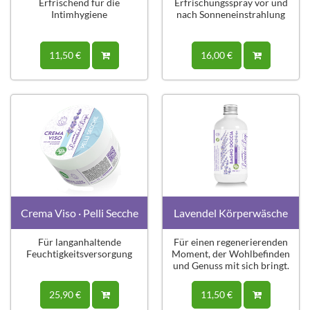
Erfrischend für die
Erfrischungsspray vor und
Intimhygiene
nach Sonneneinstrahlung
11,50 €
16,00 €
Crema Viso · Pelli Secche
Lavendel Körperwäsche
Für langanhaltende
Für einen regenerierenden
Feuchtigkeitsversorgung
Moment, der Wohlbefinden
und Genuss mit sich bringt.
25,90 €
11,50 €