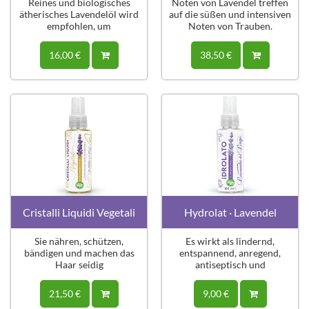
Reines und biologisches
Noten von Lavendel treffen
ätherisches Lavendelöl wird
auf die süßen und intensiven
empfohlen, um
Noten von Trauben.
verschiedene Krankheiten
zu lindern.
16,00 €
38,50 €
Cristalli Liquidi Vegetali
Hydrolat · Lavendel
Sie nähren, schützen,
Es wirkt als lindernd,
bändigen und machen das
entspannend, anregend,
Haar seidig
antiseptisch und
abschwellend
21,50 €
9,00 €