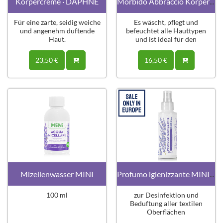
Körpercreme · DAPHNE
Morbido Abbraccio Körperwäsche
Für eine zarte, seidig weiche
Es wäscht, pflegt und
und angenehm duftende
befeuchtet alle Hauttypen
Haut.
und ist ideal für den
täglichen Gebrauch.
23,50 €
16,50 €
Mizellenwasser MINI
Profumo igienizzante MINI 80ml · Lavanda
100 ml
zur Desinfektion und
Beduftung aller textilen
Oberflächen