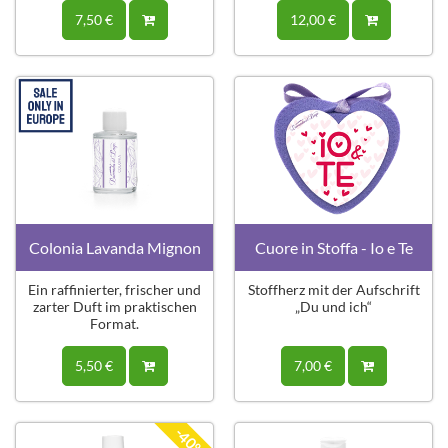
7,50 €
12,00 €
Colonia Lavanda Mignon
Cuore in Stoffa - Io e Te
Ein raffinierter, frischer und
Stoffherz mit der Aufschrift
zarter Duft im praktischen
„Du und ich“
Format.
5,50 €
7,00 €
-40%