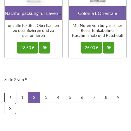
Nachfüllpackung für Lavendel-Desinfektionsmittel
Colonia L'Orientale
um alle textilen Oberflächen
Mit Noten von bulgarischer
zu desinfizieren und zu
Rose, Tonkabohne,
parfümieren
Kaschmirholz und Patchouli
18,50 €
25,00 €
Seite 2 von 9
1
2
3
4
5
6
7
8
9