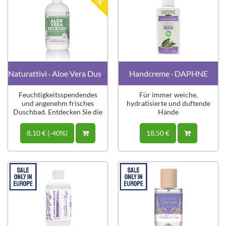
Naturattivi · Aloe Vera Duschgel
Handcreme · DAPHNE
Feuchtigkeitsspendendes
Für immer weiche,
und angenehm frisches
hydratisierte und duftende
Duschbad. Entdecken Sie die
Hände
Vorteile von Aloe Vera
8,10 € (-40%)
18,50 €