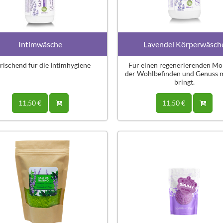
Intimwäsche
Lavendel Körperwäsch
rischend für die Intimhygiene
Für einen regenerierenden M
der Wohlbefinden und Genuss m
bringt.
11,50 €
11,50 €