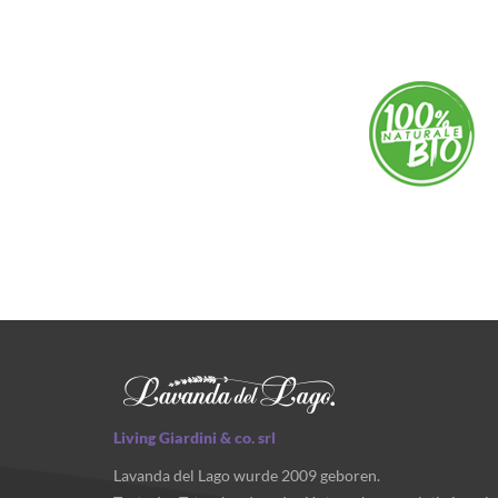
Living Giardini & co. srl
Lavanda del Lago wurde 2009 geboren.