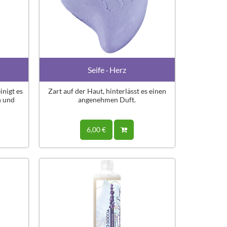
Seife · Herz
inigt es
Zart auf der Haut, hinterlässt es einen
h und
angenehmen Duft.
6,00 €