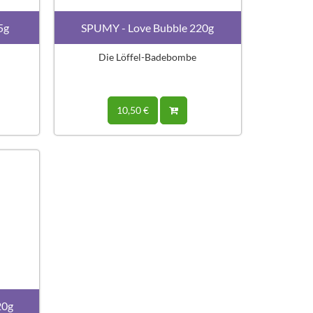
5g
SPUMY - Love Bubble 220g
Die Löffel-Badebombe
10,50 €
20g