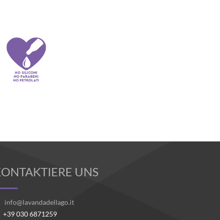
KONTAKTIERE UNS
info@lavandadellago.it
+39 030 6871259