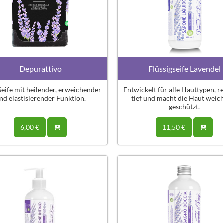
Depurattivo
Flüssigseife Lavendel
Seife mit heilender, erweichender
Entwickelt für alle Hauttypen, re
nd elastisierender Funktion.
tief und macht die Haut weic
geschützt.
6,00 €
11,50 €