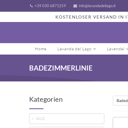
+39 030 6871259
info@lavandadellago.it
KOSTENLOSER VERSAND IN I
Home
Lavanda del Lago
Lavendel
BADEZIMMERLINIE
Kategorien
Badez
ALLE